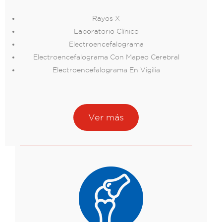
Rayos X
Laboratorio Clínico
Electroencefalograma
Electroencefalograma Con Mapeo Cerebral
Electroencefalograma En Vigilia
Ver más