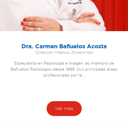
Dra. Carmen Bañuelos Acosta
Dirección Médica Ultrasonido
Especialista en Radiología e Imagen, es miembro de
Bañuelos Radiólogos desde 1989. Sus principales áreas
profesionales son la
Ver más