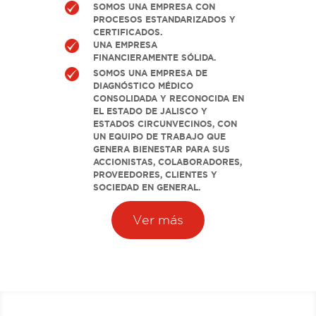
y
e
t
e
SOMOS UNA EMPRESA CON
PROCESOS ESTANDARIZADOS Y
i
r
CERTIFICADOS.
n
f
UNA EMPRESA
g
u
FINANCIERAMENTE SÓLIDA.
s
l
SOMOS UNA EMPRESA DE
DIAGNÓSTICO MÉDICO
l
CONSOLIDADA Y RECONOCIDA EN
s
EL ESTADO DE JALISCO Y
c
ESTADOS CIRCUNVECINOS, CON
r
UN EQUIPO DE TRABAJO QUE
GENERA BIENESTAR PARA SUS
e
ACCIONISTAS, COLABORADORES,
e
PROVEEDORES, CLIENTES Y
n
SOCIEDAD EN GENERAL.
Ver más