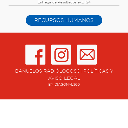
Entrega de Resultados ext. 124
RECURSOS HUMANOS
BAÑUELOS RADIÓLOGOS®
POLÍTICAS Y
|
AVISO LEGAL
BY DIAGONAL360