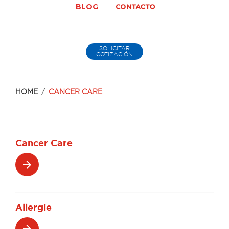
BLOG
SOLICITAR
COTIZACIÓN
HOME
/
CANCER CARE
Category:
Cancer Care
Reconstructive
arrow_forward
Surgery
Allergie