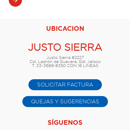
arrow_forward
UBICACION
JUSTO SIERRA
Justo Sierra #2227
Col. Ladrón de Guevara, Gdl. Jalisco
T. 33-3669-8350 CON 16 LÍNEAS
SOLICITAR FACTURA
QUEJAS Y SUGERENCIAS
SÍGUENOS