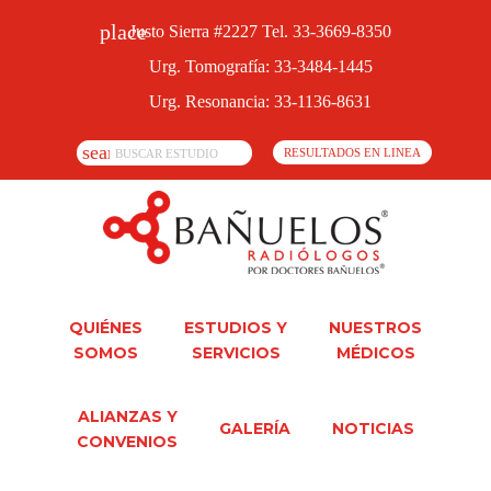
Skip
place
Justo Sierra #2227 Tel. 33-3669-8350
to
content
Urg. Tomografía: 33-3484-1445
Urg. Resonancia: 33-1136-8631
search
RESULTADOS EN LINEA
QUIÉNES
ESTUDIOS Y
NUESTROS
SOMOS
SERVICIOS
MÉDICOS
ALIANZAS Y
GALERÍA
NOTICIAS
CONVENIOS